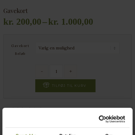
Gavekort
kr.
200,00
–
kr.
1.000,00
Gavekort
Beløb
TILFØJ TIL KURV
Produktbeskrivelse
Gavekortet udstedt efter 1/1-26 kan kun benyttes i vores
Gårdbutik.