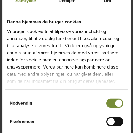
Samtykke
Detaljer
Om
Gyldigt i 3 år fra udstedelsesdato.
Gavekortet sendes med Dao, og du må derfor beregne en
leveringstid op til 5 dage.
Denne hjemmeside bruger cookies
Vi bruger cookies til at tilpasse vores indhold og
(gavekortet kan desværre ikke bruges i vores webshop)
annoncer, til at vise dig funktioner til sociale medier og
Ofte stillede spørgsmål
til at analysere vores trafik. Vi deler også oplysninger
om din brug af vores hjemmeside med vores partnere
Hvor længe kan kødet holde sig, efter jeg har modtaget?
inden for sociale medier, annonceringspartnere og
analysepartnere. Vores partnere kan kombinere disse
Hvad hvis jeg ikke er hjemme når min bestilling leveres?
data med andre oplysninger, du har givet dem, eller
som de har indsamlet fra din brug af deres tjenester.
Hvornår leveres min bestilling?
Samtykkevalg
Skal I have flamingo kassen retur?
Nødvendig
Er produkterne ferske eller frosne?
Præferencer
Kan jeg selv hente min bestilling?