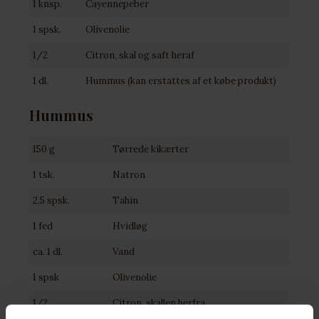
1 knsp.
Cayennepeber
1 spsk.
Olivenolie
1/2
Citron, skal og saft heraf
1 dl.
Hummus (kan erstattes af et købe produkt)
Hummus
150 g
Tørrede kikærter
1 tsk.
Natron
2,5 spsk.
Tahin
1 fed
Hvidløg
ca. 1 dl.
Vand
1 spsk
Olivenolie
1/2
Citron, skallen herfra