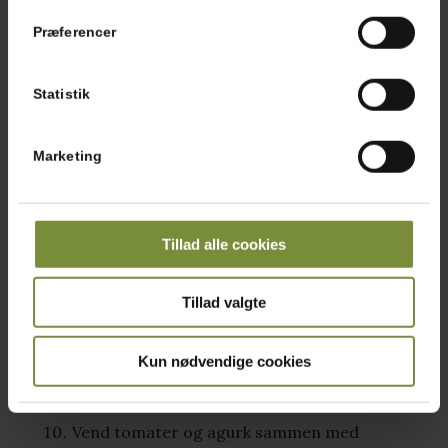
bliver en
Præferencer
homogen masse.
Tilsæt tahin og blend det sammen med
Statistik
kikærterne.
Krydr med salt og peber.
Marketing
Rist valnødderne på en tør pande, indtil de
er gyldne.
Steg kyllinginderfilet stykkerne i ca. 6
Tillad alle cookies
minutter på en varm pande i lidt olie. Krydr
med salt.
Tillad valgte
Lad dem derefter trække på en tallerken i
2-3 minutter.
Kun nødvendige cookies
Skyl agurk og tomater. Skær agurken ud i
grove stykker og del tomaterne i kvarte.
Vend tomater og agurk sammen med