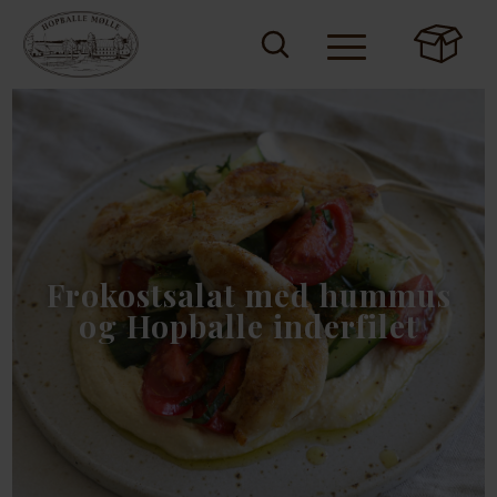
Frokostsalat med hummus
og Hopballe inderfilet