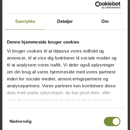
1,5
Citron, saften herfra
Salt og peber
Samtykke
Detaljer
Om
chilipulver
Denne hjemmeside bruger cookies
Tilberedning
Vi bruger cookies til at tilpasse vores indhold og
annoncer, til at vise dig funktioner til sociale medier og
til at analysere vores trafik. Vi deler også oplysninger
Hummus: Skyl kikærterne og læg dem
om din brug af vores hjemmeside med vores partnere
derefter i blød natten over. Der skal være
inden for sociale medier, annonceringspartnere og
dobbelt så meget vand i forhold til kikærter.
analysepartnere. Vores partnere kan kombinere disse
Hæld vandet fra kikærterne og kog
data med andre oplysninger, du har givet dem, eller
kikærterne med 1 tsk. natron i ca. 30-40
som de har indsamlet fra din brug af deres tjenester.
minutter indtil de er helt møre og bløde.
Hæld vandet fra kikærterne.
Samtykkevalg
Nødvendig
Blend kikærterne med olivenolie, hvidløg,
citronsaft, citronskal og vand indtil det