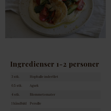
Ingredienser 1-2 personer
3 stk.
Hopballe inderfilet
0,5 stk.
Agurk
4 stk.
Blommetomater
1 håndfuld
Persille