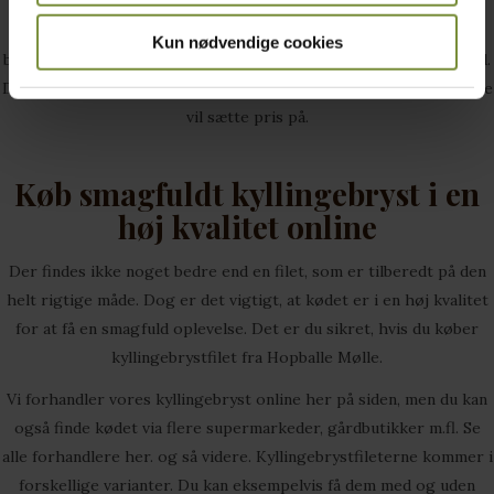
Der er tale om en smagsoplevelse ud over det sædvanlige.
Samtidigt vil både din lugtesans og synssans blive stimuleret på
Kun nødvendige cookies
bedste vis, da vores kyllingekød både dufter skønt og ser godt ud.
Du kan altså lave et måltid til dig selv eller til dine gæster, som alle
vil sætte pris på.
Køb smagfuldt kyllingebryst i en
høj kvalitet online
Der findes ikke noget bedre end en filet, som er tilberedt på den
helt rigtige måde. Dog er det vigtigt, at kødet er i en høj kvalitet
for at få en smagfuld oplevelse. Det er du sikret, hvis du køber
kyllingebrystfilet fra Hopballe Mølle.
Vi forhandler vores kyllingebryst online her på siden, men du kan
også finde kødet via flere supermarkeder, gårdbutikker m.fl.
Se
alle forhandlere her
. og så videre. Kyllingebrystfileterne kommer i
forskellige varianter. Du kan eksempelvis få dem med og uden