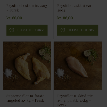
Brystfilet 1 stk. min. 250g
Brystfilet 2 stk. á 150-
– Fersk
200g
kr.
68,00
kr.
86,00
TILFØJ TIL KURV
TILFØJ TIL KURV
Supreme filet m. første
Brystfilet u. skind min.
vingeled 2,5 kg – Fersk
250 g. pr. stk. 2,5kg –
Fersk