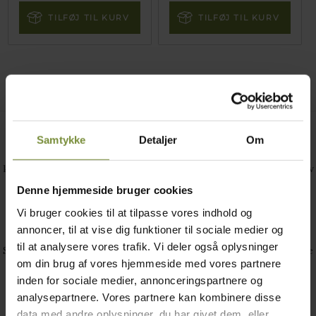
TILFØJ TIL KURV
TILFØJ TIL KURV
Kyllingebrystfilet
Samtykke
Detaljer
Om
Kun fantasien sætter grænsen når det gælder tilberedning af
kyllinge brystfilet. Køb de store kyllingebrystfilet på 300g+ og lav
et dybt snit i midten Fyld dem med eksempelvis grøntsager, ost
Denne hjemmeside bruger cookies
eller måske en lækker pesto og steg dem i ovnen.
Vi bruger cookies til at tilpasse vores indhold og
Nem og utrolig lækker spise, både til hverdag og fest.
annoncer, til at vise dig funktioner til sociale medier og
til at analysere vores trafik. Vi deler også oplysninger
Skulle der være en rest, kan det altid bruges til en lækker kyllinge
om din brug af vores hjemmeside med vores partnere
salat eller en frisksmurt sandwich.
inden for sociale medier, annonceringspartnere og
Bon Appetit!
analysepartnere. Vores partnere kan kombinere disse
data med andre oplysninger, du har givet dem, eller