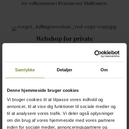
Jer velkommen i Restaurant Møllesøen.
Webshop for private
Web-shoppen er åbent døgnet rundt. Vi leverer
friskslagtet kylling og vores egne Hopballe
specialiteter direkte til din dør 2 gange om
Samtykke
Detaljer
Om
ugen​.
Denne hjemmeside bruger cookies
Vi bruger cookies til at tilpasse vores indhold og
Gårdbutik fyldt med atmosfære
annoncer, til at vise dig funktioner til sociale medier og
til at analysere vores trafik. Vi deler også oplysninger
Gårdbutikken har åbent torsdag - søndag fra
om din brug af vores hjemmeside med vores partnere
10.00-17.00. Her finder du naturligvis vores
inden for sociale medier, annonceringspartnere og