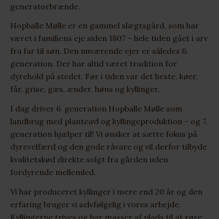
generatorbrænde.
Hopballe Mølle er en gammel slægtsgård, som har
været i familiens eje siden 1807 – hele tiden gået i arv
fra far til søn. Den nuværende ejer er således 6.
generation. Der har altid været tradition for
dyrehold på stedet. Før i tiden var det heste, køer,
får, grise, gæs, ænder, høns og kyllinger.
I dag driver 6. generation Hopballe Mølle som
landbrug med planteavl og kyllingeproduktion – og 7.
generation hjælper til! Vi ønsker at sætte fokus på
dyrevelfærd og den gode råvare og vil derfor tilbyde
kvalitetskød direkte solgt fra gården uden
fordyrende mellemled.
Vi har produceret kyllinger i mere end 20 år og den
erfaring bruger vi selvfølgelig i vores arbejde.
Kyllingerne trives og har masser af plads til at røre