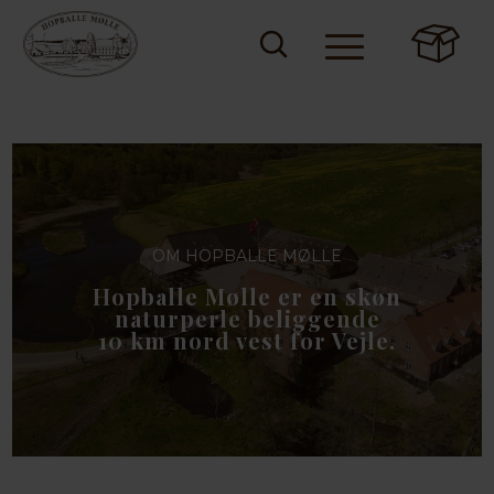
OM HOPBALLE MØLLE
Hopballe Mølle er en skøn
naturperle beliggende
10 km nord vest for Vejle.