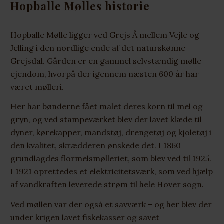
Hopballe Mølles historie
Hopballe Mølle ligger ved Grejs Å mellem Vejle og
Jelling i den nordlige ende af det naturskønne
Grejsdal. Gården er en gammel selvstændig mølle
ejendom, hvorpå der igennem næsten 600 år har
været mølleri.
Her har bønderne fået malet deres korn til mel og
gryn, og ved stampeværket blev der lavet klæde til
dyner, kørekapper, mandstøj, drengetøj og kjoletøj i
den kvalitet, skrædderen ønskede det. I 1860
grundlagdes flormelsmølleriet, som blev ved til 1925.
I 1921 oprettedes et elektricitetsværk, som ved hjælp
af vandkraften leverede strøm til hele Hover sogn.
Ved møllen var der også et savværk – og her blev der
under krigen lavet fiskekasser og savet