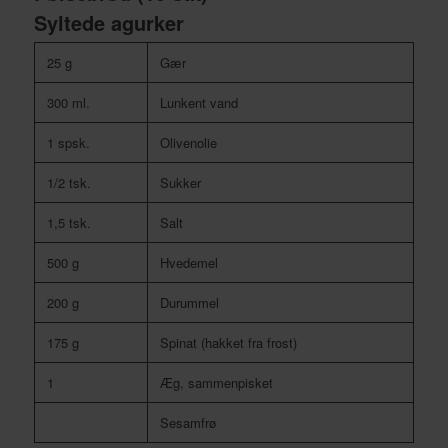
Syltede agurker
25 g
Gær
300 ml.
Lunkent vand
1 spsk.
Olivenolie
1/2 tsk.
Sukker
1,5 tsk.
Salt
500 g
Hvedemel
200 g
Durummel
175 g
Spinat (hakket fra frost)
1
Æg, sammenpisket
Sesamfrø