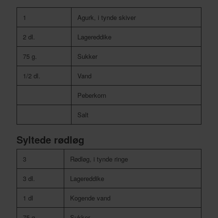
1
Agurk, i tynde skiver
2 dl.
Lagereddike
75 g.
Sukker
1/2 dl.
Vand
Peberkorn
Salt
Syltede rødløg
3
Rødløg, i tynde ringe
3 dl.
Lagereddike
1 dl
Kogende vand
75 g
Sukker