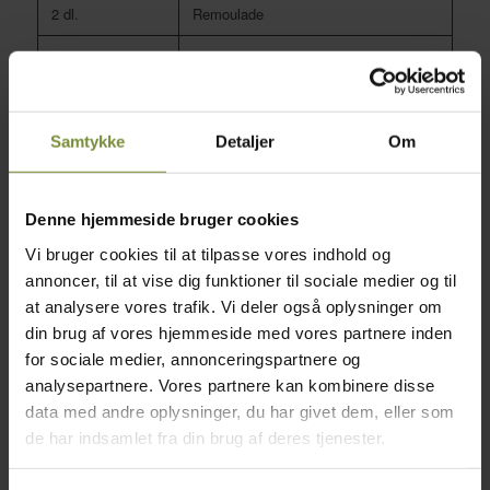
2 dl.
Remoulade
6
cornichons, finthakket
1 tsk
Sennep
Samtykke
Detaljer
Om
1-2 spsk.
Creme fraiche
Frisk karse
Denne hjemmeside bruger cookies
Hjemmeristede løg
Vi bruger cookies til at tilpasse vores indhold og
annoncer, til at vise dig funktioner til sociale medier og til
2
Løg, i tynde ringe
at analysere vores trafik. Vi deler også oplysninger om
4 spsk.
Hvedemel
din brug af vores hjemmeside med vores partnere inden
for sociale medier, annonceringspartnere og
Olie
analysepartnere. Vores partnere kan kombinere disse
data med andre oplysninger, du har givet dem, eller som
TILBEREDNING
de har indsamlet fra din brug af deres tjenester.
Pølsebrød