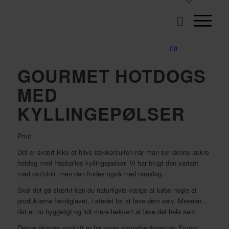
0
GOURMET HOTDOGS
MED
KYLLINGEPØLSER
Print
Det er svært ikke at blive lækkersulten når man ser denne lækre
hotdog med Hopballes kyllingepølser. Vi har brugt den variant
med ost/chili, men den findes også med ramsløg.
Skal det gå stærkt kan du naturligvis vælge at købe nogle af
produkterne færdiglavet, i stedet for at lave dem selv. Meeeen…
det er nu hyggeligt og lidt mere lækkert at lave det hele selv.
Denne skønne opskrift er fra vores samarbejdspartner Emma