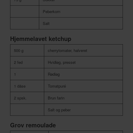
Peberkorn
Salt
Hjemmelavet ketchup
500 g
cherrytomater, halveret
2 fed
Hvidløg, presset
1
Rødløg
1 dåse
Tomatpuré
2 spsk.
Brun farin
Salt og peber
Grov remoulade