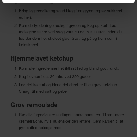
Syltede rødløg
Bring lagereddike og vand i kog i en gryde, og rør sukkeret
ud heri.
Kom de tynde ringe rødløg i gryden og kog op kort. Lad
rødløgene simre ved svag varme i ca. 5 minutter, inden du
hælder dem i et skoldet glas. Sæt låg på og kom dem i
køleskabet.
Hjemmelavet ketchup
Kom alle ingredienser i et ildfast fad og bland godt rundt.
Bag i ovnen i ca. 20 min. ved 250 grader.
Lad det køle af og blend det derefter til en grov ketchup.
Smag til med salt og peber.
Grov remoulade
Rør alle ingredienser undtagen karse sammen. Tilsæt mere
cremefraiche, hvis du ønsker den lettere. Gem karsen til at
pynte dine hotdogs med.