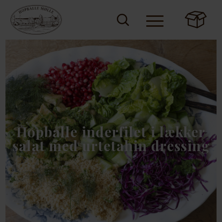
Hopballe inderfilet i lækker
salat med urtetahin dressing