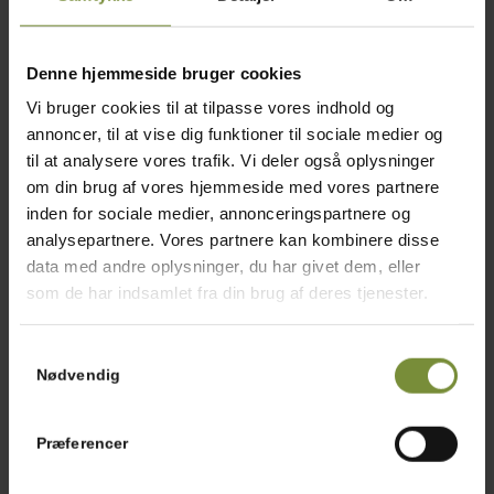
1 fed
Hvidløg
Denne hjemmeside bruger cookies
Salt og peber
Vi bruger cookies til at tilpasse vores indhold og
annoncer, til at vise dig funktioner til sociale medier og
til at analysere vores trafik. Vi deler også oplysninger
Tilberedning
om din brug af vores hjemmeside med vores partnere
inden for sociale medier, annonceringspartnere og
Tahin dressing: Blend tahin, olivenolie,
analysepartnere. Vores partnere kan kombinere disse
honning, hvidløg, mynteblade, persille og
data med andre oplysninger, du har givet dem, eller
dild
som de har indsamlet fra din brug af deres tjenester.
sammen. Krydr med salt og peber. Tilsæt
derefter citronsaft.
Samtykkevalg
Nødvendig
Steg inderfilet stykkerne på en varm pande
i lidt olivenolie. Krydr med salt og peber. De
skal ca. have 2-3 minutter på hver side,
Præferencer
indtil de er gennemstegte.