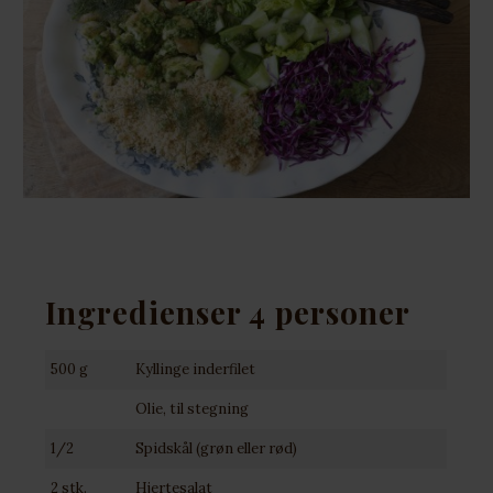
Ingredienser 4 personer
500 g
Kyllinge inderfilet
Olie, til stegning
1/2
Spidskål (grøn eller rød)
2 stk.
Hjertesalat