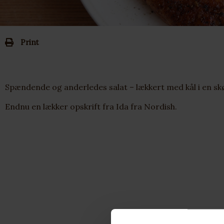
Print
Spændende og anderledes salat – lækkert med kål i en sk
Endnu en lækker opskrift fra Ida fra Nordish.