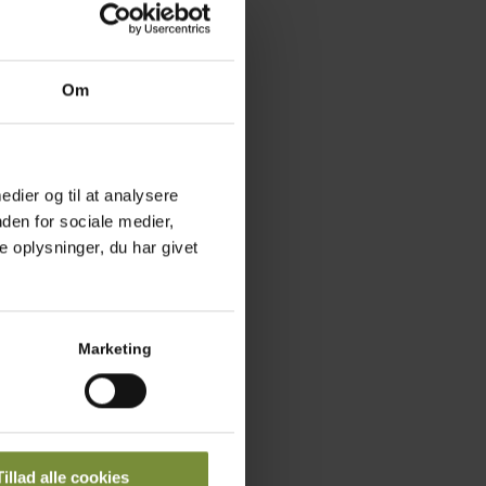
Om
livenolie. Vend
vendes et par gange
r, hvidløg og
medier og til at analysere
den for sociale medier,
 oplysninger, du har givet
den udskæring.
Marketing
ål. Blend det hele
Tillad alle cookies