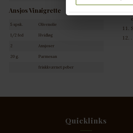
Ansjos Vinaigrette
5 spsk.
Olivenolie
1/2 fed
Hvidløg
2
Ansjoser
20 g.
Parmesan
friskkværnet peber
Quicklinks