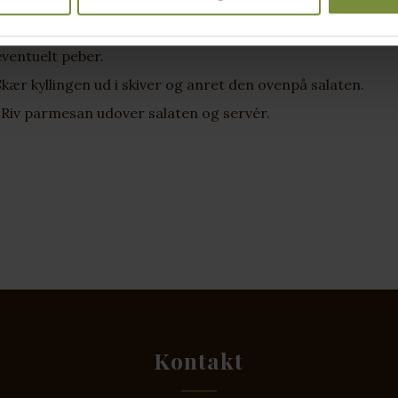
Smag til med friskkværnet peber.
Vend vinaigretten sammen med salaten og smag salaten til
eventuelt peber.
Skær kyllingen ud i skiver og anret den ovenpå salaten.
. Riv parmesan udover salaten og servér.
Kontakt