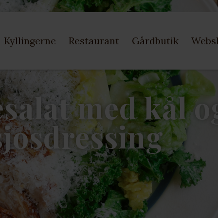
Kyllingerne
Restaurant
Gårdbutik
Webs
esalat med kål o
josdressing