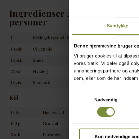
Ingredienser 2
Fr
personer
Samtykke
1.
Kyllingebryst på 180-220 g
Denne hjemmeside bruger co
1 spsk.
Olivenolie
Vi bruger cookies til at tilpass
1 spsk.
Smør
vores trafik. Vi deler også o
annonceringspartnere og analy
2 fed
Hvidløg
dem, eller som de har indsamle
1 kvist
Rosmarin
Samtykkevalg
Kål
Nødvendig
1 stk.
Hjertesalat
150 g
Grønkål
3 stk.
Forårsløg
Kun nødvendige coo