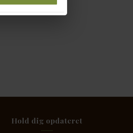
 med salt og
Hold dig opdateret