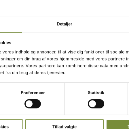
emgangsmåde
Detaljer
. Steg kyllingebrysterne på panden med skindsiden nedad i o
dem om, når skindet er sprødt og gyldent.
okies
Krydr med salt og peber, mens de er varme. De må gerne 
undervejs, og skal stege i ca. 15 min. i alt. Tilsæt 1 spsk. smø
e vores indhold og annoncer, til at vise dig funktioner til sociale 
rosmarin de sidste 5 minutter af stegetiden
plysninger om din brug af vores hjemmeside med vores partnere in
separtnere. Vores partnere kan kombinere disse data med andre
Lad kyllingebrysterne hvile i 5 minutter på en tallerken, in
t fra din brug af deres tjenester.
Pil grønkål af stokken og del hjertesalaten i blade
Skyl salaten og slyng den fri for vand i en salatslynge.
Præferencer
Statistik
Snit forårsløg fint med en skarp kniv.
Vend salat og forårsløg sammen i en skål.
Hæld alle ingredienserne til vinaigretten sammen i en dyb sk
sammen til en homogen vinaigrette med en stavblender.
kies
Tillad valgte