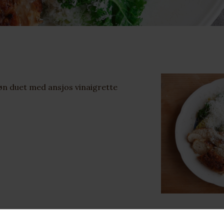
øn duet med ansjos vinaigrette