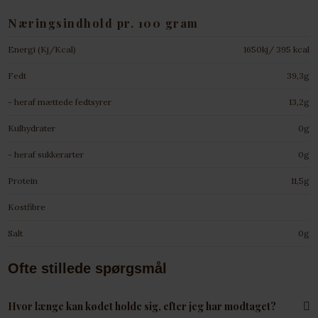
Næringsindhold pr. 100 gram
Energi (Kj/Kcal)
1650kj/ 395 kcal
Fedt
39,3g
- heraf mættede fedtsyrer
13,2g
Kulhydrater
0g
- heraf sukkerarter
0g
Protein
11,5g
Kostfibre
Salt
0g
Ofte stillede spørgsmål
Hvor længe kan kødet holde sig, efter jeg har modtaget?