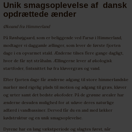
Unik smagsoplevelse af dansk
opdrættede ænder
Økoand fra Himmerland
På Rønhøjgaard, som er beliggende ved Farsø i Himmerland,
modtager vi daggamle ællinger, som lever de første fjorten
dage i en opvarmet stald. Ænderne tilses flere gange dagligt,
hvor de får nyt stråhalm. Ællingerne lever af økologisk
startfoder, fintsnittet hø fra kløvergræs og vand.
Efter fjorten dage får ænderne adgang til store himmerlandske
marker med rigelig plads til motion og adgang til græs, kløver
og urter samt det bedste økofoder. På de grønne arealer har
ænderne desuden mulighed for at udøve deres naturlige
adfærd i vandbassiner. Derved får du en and med lækker
kødstruktur og en unik smagsoplevelse.
Dyrene har en lang vækstperiode og slagtes først, når