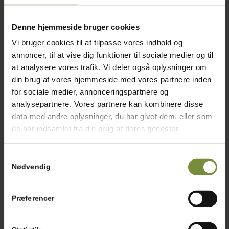
Denne hjemmeside bruger cookies
Vi bruger cookies til at tilpasse vores indhold og
Supreme filet m. første
annoncer, til at vise dig funktioner til sociale medier og til
at analysere vores trafik. Vi deler også oplysninger om
vingeled 2,5 kg – Fersk
din brug af vores hjemmeside med vores partnere inden
for sociale medier, annonceringspartnere og
2,5 kg.
analysepartnere. Vores partnere kan kombinere disse
kr.
430,00
data med andre oplysninger, du har givet dem, eller som
Tilføj til kurv
Vis detaljer
de har indsamlet fra din brug af deres tjenester.
Samtykkevalg
Nødvendig
Præferencer