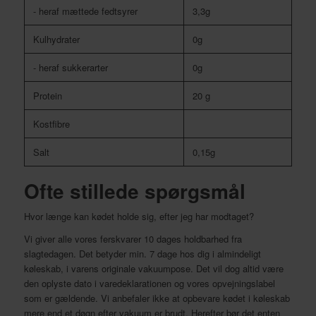
- heraf mættede fedtsyrer
3,3g
Kulhydrater
0g
- heraf sukkerarter
0g
Protein
20 g
Kostfibre
Salt
0,15g
Ofte stillede spørgsmål
Hvor længe kan kødet holde sig, efter jeg har modtaget?
Vi giver alle vores ferskvarer 10 dages holdbarhed fra
slagtedagen. Det betyder min. 7 dage hos dig i almindeligt
køleskab, i varens originale vakuumpose. Det vil dog altid være
den oplyste dato i varedeklarationen og vores opvejningslabel
som er gældende. Vi anbefaler ikke at opbevare kødet i køleskab
mere end et døgn efter vakuum er brudt. Herefter bør det enten