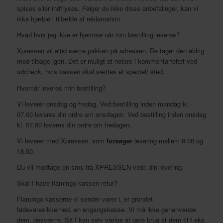
spises eller indfryses. Følger du ikke disse anbefalinger, kan vi
ikke hjælpe i tilfælde af reklamation.
Hvad hvis jeg ikke er hjemme når min bestilling leveres?
Xpressen vil altid sætte pakken på adressen. De tager den aldrig
med tilbage igen. Det er muligt at notere i kommentarfeltet ved
udcheck, hvis kassen skal sættes et specielt sted.
Hvornår leveres min bestilling?
Vi leverer onsdag og fredag. Ved bestilling inden mandag kl.
07.00 leveres din ordre om onsdagen. Ved bestilling inden onsdag
kl. 07.00 leveres din ordre om fredagen.
Vi leverer med Xpressen, som
forsøger
levering mellem 8.00 og
18.00.
Du vil modtage en sms fra XPRESSEN vedr. din levering.
Skal I have flamingo kassen retur?
Flamingo kasserne vi sender varer i, er grundet
fødevaresikkerhed, en engangskasse. Vi må ikke genanvende
dem, desværre. Så I kan selv vælge at gøre brug af dem til f.eks