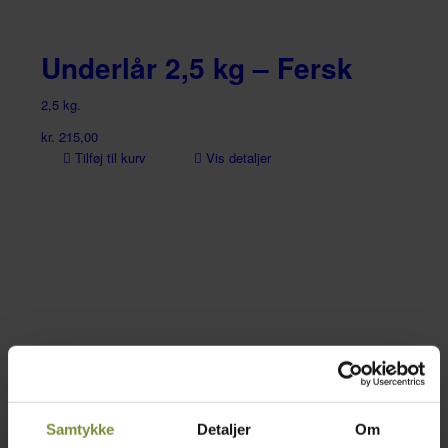
Underlår 2,5 kg – Fersk
2,5 kg.
kr.
215,00
Tilføj til kurv
Vis detaljer
Samtykke
Detaljer
Om