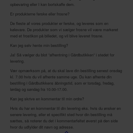
opbevaring eller I kan bortskaffe dem.
Er produkterne ferske eller frosne?
De fleste af vores produkter er ferske, og leveres som en
kølevare. De produkter som vi sælger frosne vil være markeret
med et frostikon på billedet, og vil blive leveret frosne.
Kan jeg selv hente min bestilling?
Ja! Så vælger du blot ”afhentning i Gårdbutikken” i stedet for
levering.
Vær opmærksom på, at du skal lave din bestilling senest onsdag
kl. 7.00 hvis du vil afhente samme uge. Du kan afhente din
bestilling i Gårdbutikkens åbningstid, som er torsdag, fredag,
lørdag og søndag fra 10.00-17.00.
Kan jeg skrive en kommentar til min ordre?
Hvis du har en kommentar til din levering eks. hvis du ønsker en
senere levering, eller et specifikt sted hvor din bestilling må
sættes, så noterer du det i kommentarfeltet øverst på den side
hvor du udfylder dit navn og adresse.