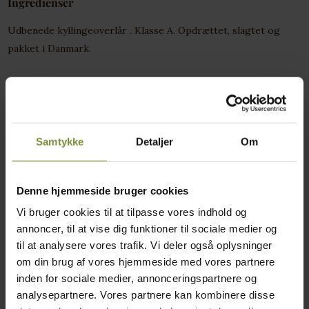
Ingredienser
Udbenede kyllingeoverlår . Klasse A. Opdrættet, slagtet og
pakket i Danmark.
Næringsindhold pr. 100 gram
Energi (Kj/Kcal)
654kj/ 157 kcal
Fedt
9,4g
Samtykke
Detaljer
Om
- heraf mættede fedtsyrer
2,4g
Kulhydrater
0g
Denne hjemmeside bruger cookies
Vi bruger cookies til at tilpasse vores indhold og
- heraf sukkerarter
0g
annoncer, til at vise dig funktioner til sociale medier og
Protein
18g
til at analysere vores trafik. Vi deler også oplysninger
om din brug af vores hjemmeside med vores partnere
Kostfibre
inden for sociale medier, annonceringspartnere og
Salt
0,22g
analysepartnere. Vores partnere kan kombinere disse