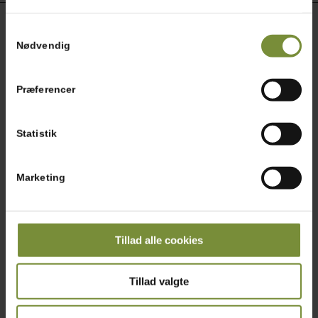
Samtykkevalg
QUICKLINKS
Nødvendig
Restaurant
Kontakt
Præferencer
Statistik
KONTAKT
Hopballevej 56
Marketing
7300 Jelling
Restaurant 75 85 32 56
Butik 75 85 32 38
Kontor 75 85 37 54
Tillad alle cookies
Slagteri 75 85 32 55
Tillad valgte