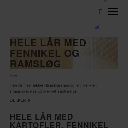
0
HELE LÅR MED
FENNIKEL OG
RAMSLØG
Print
Hele lår med lækker Ramsløgssmør og fennikel – en
smagsoplevelse ud over det sædvanlige
LÆKKERT!!
HELE LÅR MED
KARTOFLER, FENNIKEL