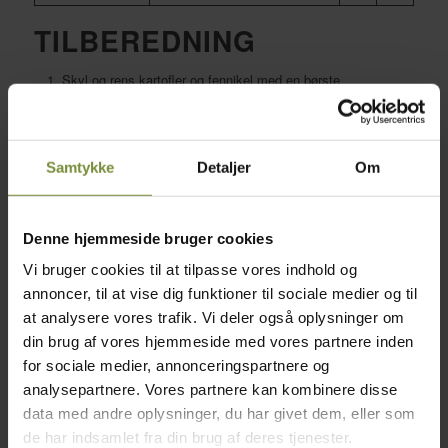
TILBEREDNING
Skyl og rens kartofler og fennikel med en børste
Snit dem i tynde skiver på et mandolinjern
Fordel dem i et ovnfast fad med olivenolie, salt og peber.
Hæld saften fra 1 citron over
Samtykke
Detaljer
Om
grøntsagerne og vend det godt rundt.
Ramsløgssmør: Bland finthakket ramsløg, smør og skallen
fra en kvart citron sammen i
Denne hjemmeside bruger cookies
en skål.
Vi bruger cookies til at tilpasse vores indhold og
. Fordel smørret under skindet på kyllingen.
annoncer, til at vise dig funktioner til sociale medier og til
. Anret kyllingestykkerne ovenpå kartoflerne og bag det i
at analysere vores trafik. Vi deler også oplysninger om
ovnen ved 200 grader i 40
minutter indtil kyllingen er gennemstegt.
din brug af vores hjemmeside med vores partnere inden
for sociale medier, annonceringspartnere og
Pynt eventuelt med frisk timian og servér.
analysepartnere. Vores partnere kan kombinere disse
data med andre oplysninger, du har givet dem, eller som
de har indsamlet fra din brug af deres tjenester.