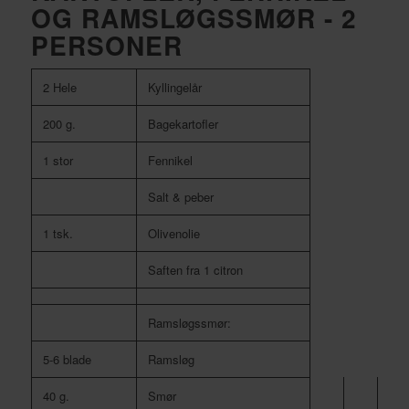
OG RAMSLØGSSMØR - 2
PERSONER
2 Hele
Kyllingelår
200 g.
Bagekartofler
1 stor
Fennikel
Salt & peber
1 tsk.
Olivenolie
Saften fra 1 citron
Ramsløgssmør:
5-6 blade
Ramsløg
40 g.
Smør