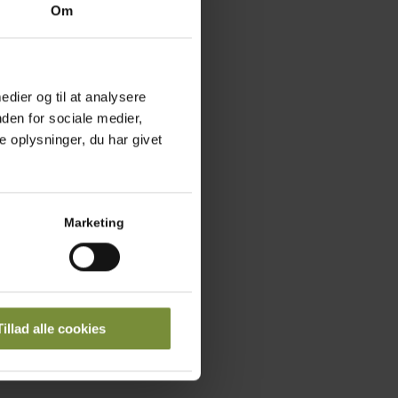
Om
 i ca. 8 minutter ved 190
medier og til at analysere
den for sociale medier,
 oplysninger, du har givet
t og peber.
Marketing
i skiver, og fordel kylling,
ng ved siden af.
Tillad alle cookies