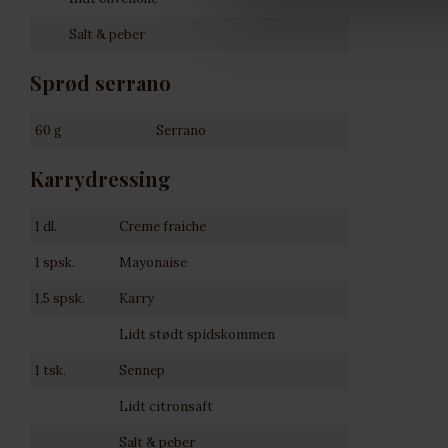
Salt & peber
Sprød serrano
60 g
Serrano
Karrydressing
1 dl.
Creme fraiche
1 spsk.
Mayonaise
1,5 spsk.
Karry
Lidt stødt spidskommen
1 tsk.
Sennep
Lidt citronsaft
Salt & peber