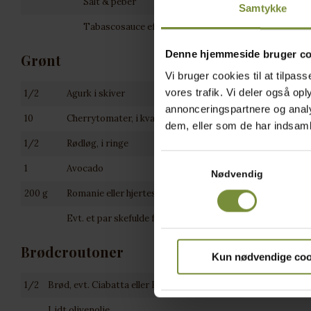
Spr
Salt & peber
Samtykke
Tabascosauce efter smag
Denne hjemmeside bruger co
Grønt
Vi bruger cookies til at tilpass
vores trafik. Vi deler også o
1/2
Agurk i skiver
Kar
annonceringspartnere og analy
10
Cherrytomater, i kvarte
dem, eller som de har indsamle
1/2
Rødløg, i ringe
Samtykkevalg
1
Avocado
Sam
Nødvendig
200 g
Romanie eller hjertesalat
Evt. et par skefulde feldsalat
Brødcroutoner
Kun nødvendige coo
1/2
Brød, evt. Ciabatta eller Foccacia, i tern
Lidt olivenolie