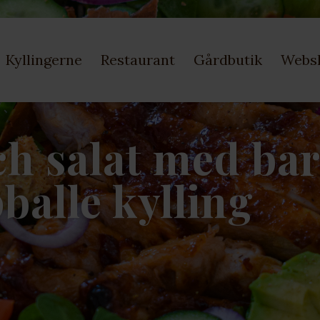
Kyllingerne
Restaurant
Gårdbutik
Webs
h salat med ba
balle kylling