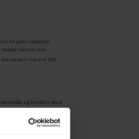
ngen i en pose sammen
er måske natten over.
en forvarmet ovn ved 190
olivenolie og krydder med