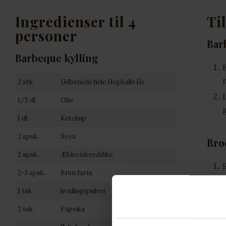
Ingredienser til 4
Ti
personer
Bar
Barbeque kylling
2 stk.
Udbenede hele Hopballe lår
1/2 dl.
Olie
1 dl.
Ketchup
2 spsk.
Soya
Brø
2 spsk.
Æblecidereddike
2-3 spsk.
Brun farin
1 tsk.
hvidløgspulver
2 tsk.
Paprika