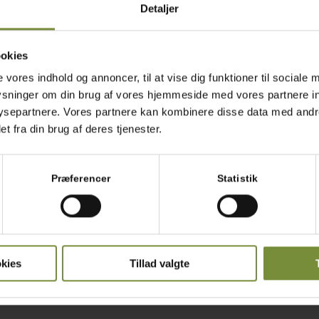
ød serrano
Detaljer
Kom serrano på en bageplade med bagepapir og rist i ovnen
grader varmluft. Riv det herefter i mindre stykker.
okies
e vores indhold og annoncer, til at vise dig funktioner til sociale 
plysninger om din brug af vores hjemmeside med vores partnere in
rydressing
separtnere. Vores partnere kan kombinere disse data med andre
t fra din brug af deres tjenester.
Rør alle engredienser sammen i en skål og smag til med sal
mensætning
Præferencer
Statistik
Snit grøntsagerne og kom det på et stort fad. Skær kyllingen 
sprød serrano og brød croutoner herpå. Server karrydressi
kies
Tillad valgte