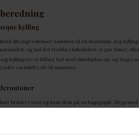
lberedning
beque kylling
Bland alle ingredienser sammen til en marinade, læg kylli
marinaden, og lad det trække i køleskabet et par timer, ell
Læg kyllingen i et ildfast fad med skindsiden op, og steg i 
grader varmluft i 45-50 minutter.
dcroutoner
Skær brødet i tern og kom dem på en bagepapir. Dryp med 
salt og peber.
Bag i ovnen ved 200 grader almindelig ovn i ca. 15 minutter.