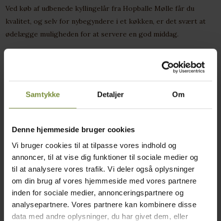
Ved køb af udbenede kyllingelår fra Hopballe Mølle får du
kvalitet, og selv for nybegyndere i et køkken, er det svært at
ødelægge muligheden for at servere en god middag.
Ingredienser
Samtykke
Detaljer
Om
Ferske udbenede hele kyllingelår. Klasse A. Opdrættet, slagtet
og pakket i Danmark.
Denne hjemmeside bruger cookies
Næringsindhold pr. 100 gram
Vi bruger cookies til at tilpasse vores indhold og
annoncer, til at vise dig funktioner til sociale medier og
Energi (Kj/Kcal)
730kj/ 175 kcal
til at analysere vores trafik. Vi deler også oplysninger
Fedt
11g
om din brug af vores hjemmeside med vores partnere
inden for sociale medier, annonceringspartnere og
- heraf mættede fedtsyrer
2,6g
analysepartnere. Vores partnere kan kombinere disse
Kulhydrater
0g
data med andre oplysninger, du har givet dem, eller