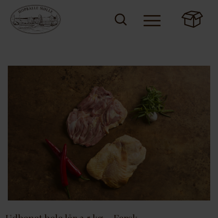
Udbenet hele lår 2,5 kg – Fersk