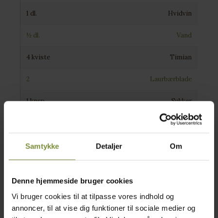
1 dl.
Hvidvin
½ dl.
Vand
4 kviste
Timian
2
Laurbærblade
1 knsp
Sukker
Salt & Peber
2 spsk
Olivenolie
Samtykke
Detaljer
Om
Denne hjemmeside bruger cookies
Tilberedning
Vi bruger cookies til at tilpasse vores indhold og
annoncer, til at vise dig funktioner til sociale medier og
Fyld: Blend portobellosvamp, hvidløg og løg