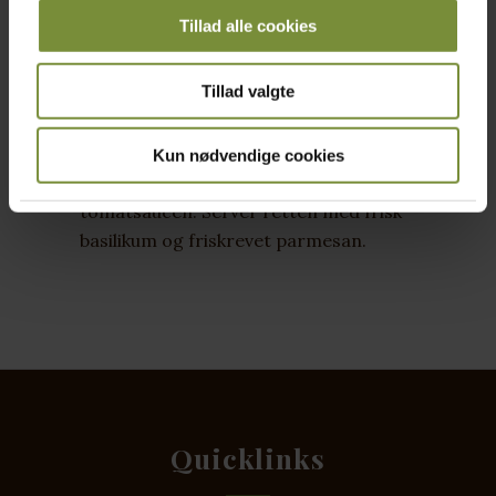
tomatsaucen med en knsp. sukker, salt og
Tillad alle cookies
peber. Tilsæt de fyldte kyllingelår og lad
simre i 50-60 minutter.
Tillad valgte
Fjern snorene fra de fyldte lår, og læg dem
tilbage i tomatsaucen
Kun nødvendige cookies
Kog pastaen al dente og bland det med
tomatsaucen. Server retten med frisk
basilikum og friskrevet parmesan.
Quicklinks