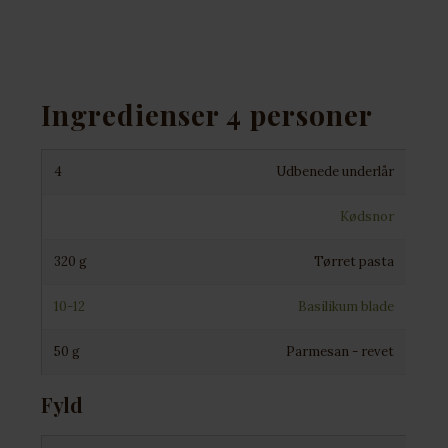
Ingredienser 4 personer
4
Udbenede underlår
Kødsnor
320 g
Tørret pasta
10-12
Basilikum blade
50 g
Parmesan - revet
Fyld