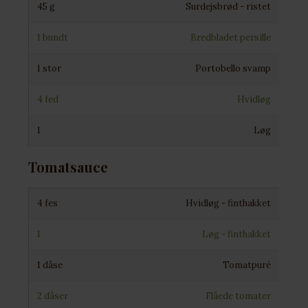
45 g
Surdejsbrød - ristet
1 bundt
Bredbladet persille
1 stor
Portobello svamp
4 fed
Hvidløg
1
Løg
Tomatsauce
4 fes
Hvidløg - finthakket
1
Løg - finthakket
1 dåse
Tomatpuré
2 dåser
Flåede tomater