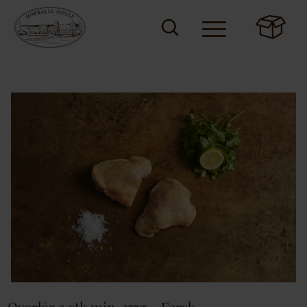
Overlår 2 stk min. 375g – Fersk