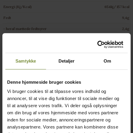
Energi (Kj/Kcal)
654kj/ 157 kcal
Fedt
9,4g
- heraf mættede fedtsyrer
2,4g
Kulhydrater
0g
- heraf sukkerarter
0g
Samtykke
Detaljer
Om
Protein
18g
Kostfibre
Denne hjemmeside bruger cookies
Salt
0,22g
Vi bruger cookies til at tilpasse vores indhold og
Ofte stillede spørgsmål
annoncer, til at vise dig funktioner til sociale medier og
til at analysere vores trafik. Vi deler også oplysninger
om din brug af vores hjemmeside med vores partnere
Hvor længe kan kødet holde sig, efter jeg har modtaget?
inden for sociale medier, annonceringspartnere og
analysepartnere. Vores partnere kan kombinere disse
Hvad hvis jeg ikke er hjemme når min bestilling leveres?