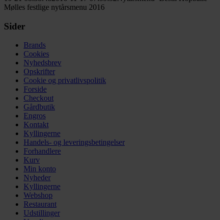
Mølles festlige nytårsmenu 2016
Sider
Brands
Cookies
Nyhedsbrev
Opskrifter
Cookie og privatlivspolitik
Forside
Checkout
Gårdbutik
Engros
Kontakt
Kyllingerne
Handels- og leveringsbetingelser
Forhandlere
Kurv
Min konto
Nyheder
Kyllingerne
Webshop
Restaurant
Udstillinger