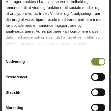
Vi bruger cookies til at tilpasse vores indhold og
december 2024
annoncer, til at vise dig funktioner til sociale medier og til
november 2024
oktober 2024
at analysere vores trafik. Vi deler også oplysninger om
september 2024
din brug af vores hjemmeside med vores partnere inden
august 2024
for sociale medier, annonceringspartnere og
juli 2024
juni 2024
analysepartnere. Vores partnere kan kombinere disse
maj 2024
data med andre oplysninger, du har givet dem, eller som
april 2024
de har indsamlet fra din brug af deres tjenester.
februar 2024
januar 2024
december 2023
Samtykkevalg
november 2023
Nødvendig
september 2023
juli 2023
juni 2023
maj 2023
Præferencer
april 2023
marts 2023
februar 2023
Statistik
januar 2023
december 2022
november 2022
oktober 2022
Marketing