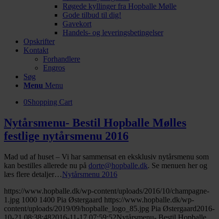
Røgede kyllinger fra Hopballe Mølle
Gode tilbud til dig!
Gavekort
Handels- og leveringsbetingelser
Opskrifter
Kontakt
Forhandlere
Engros
Søg
Menu
Menu
0
Shopping Cart
Nytårsmenu- Bestil Hopballe Mølles
festlige nytårsmenu 2016
Mad ud af huset – Vi har sammensat en eksklusiv nytårsmenu som
kan bestilles allerede nu på
dorte@hopballe.dk
. Se menuen her og
læs flere detaljer…
Nytårsmenu 2016
https://www.hopballe.dk/wp-content/uploads/2016/10/champagne-
1.jpg
1000
1400
Pia Østergaard
https://www.hopballe.dk/wp-
content/uploads/2019/09/hopballe_logo_85.jpg
Pia Østergaard
2016-
10-21 08:38:48
2016-11-17 07:59:52
Nytårsmenu- Bestil Hopballe