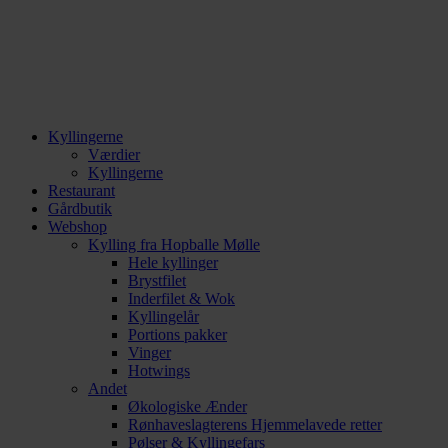
Kyllingerne
Værdier
Kyllingerne
Restaurant
Gårdbutik
Webshop
Kylling fra Hopballe Mølle
Hele kyllinger
Brystfilet
Inderfilet & Wok
Kyllingelår
Portions pakker
Vinger
Hotwings
Andet
Økologiske Ænder
Rønhaveslagterens Hjemmelavede retter
Pølser & Kyllingefars