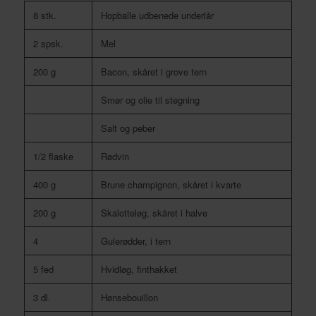
8 stk.
Hopballe udbenede underlår
2 spsk.
Mel
200 g
Bacon, skåret i grove tern
Smør og olie til stegning
Salt og peber
1/2 flaske
Rødvin
400 g
Brune champignon, skåret i kvarte
200 g
Skalotteløg, skåret i halve
4
Gulerødder, i tern
5 fed
Hvidløg, finthakket
3 dl.
Hønsebouillon