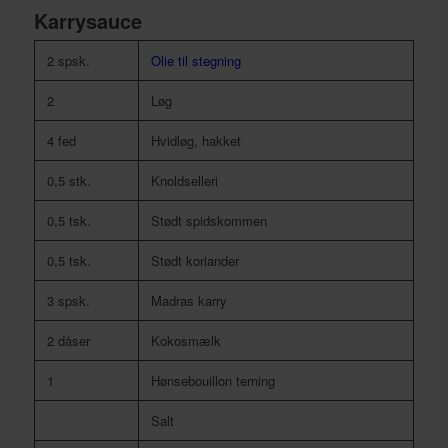
Karrysauce
2 spsk.
Olie til stegning
2
Løg
4 fed
Hvidløg, hakket
0,5 stk.
Knoldselleri
0,5 tsk.
Stødt spidskommen
0,5 tsk.
Stødt koriander
3 spsk.
Madras karry
2 dåser
Kokosmælk
1
Hønsebouillon terning
Salt