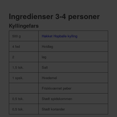
Ingredienser 3-4 personer
Kyllingefars
500 g
Hakket Hopballe kylling
4 fed
Hvidløg
2
løg
1,5 tsk.
Salt
1 spsk.
Hvedemel
Friskkværnet peber
0,5 tsk.
Stødt spidskommen
0,5 tsk.
Stødt koriander