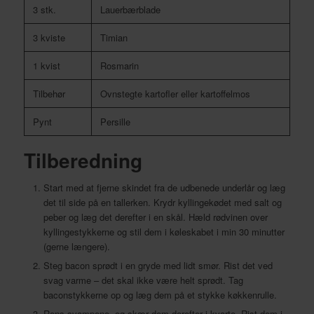
3 stk.
Lauerbærblade
3 kviste
Timian
1 kvist
Rosmarin
Tilbehør
Ovnstegte kartofler eller kartoffelmos
Pynt
Persille
Tilberedning
Start med at fjerne skindet fra de udbenede underlår og læg
det til side på en tallerken. Krydr kyllingekødet med salt og
peber og læg det derefter i en skål. Hæld rødvinen over
kyllingestykkerne og stil dem i køleskabet i min 30 minutter
(gerne længere).
Steg bacon sprødt i en gryde med lidt smør. Rist det ved
svag varme – det skal ikke være helt sprødt. Tag
baconstykkerne op og læg dem på et stykke køkkenrulle.
Rens svampene og skær dem derefter i kvarte. Rist dem i