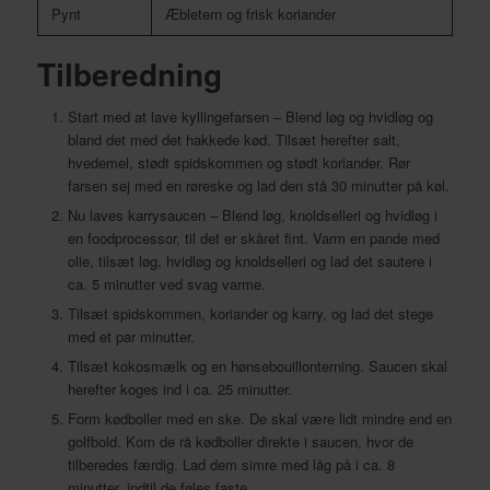
Pynt
Æbletern og frisk koriander
Tilberedning
Start med at lave kyllingefarsen – Blend løg og hvidløg og
bland det med det hakkede kød. Tilsæt herefter salt,
hvedemel, stødt spidskommen og stødt koriander. Rør
farsen sej med en røreske og lad den stå 30 minutter på køl.
Nu laves karrysaucen – Blend løg, knoldselleri og hvidløg i
en foodprocessor, til det er skåret fint. Varm en pande med
olie, tilsæt løg, hvidløg og knoldselleri og lad det sautere i
ca. 5 minutter ved svag varme.
Tilsæt spidskommen, koriander og karry, og lad det stege
med et par minutter.
Tilsæt kokosmælk og en hønsebouillonterning. Saucen skal
herefter koges ind i ca. 25 minutter.
Form kødboller med en ske. De skal være lidt mindre end en
golfbold. Kom de rå kødboller direkte i saucen, hvor de
tilberedes færdig. Lad dem simre med låg på i ca. 8
minutter, indtil de føles faste.