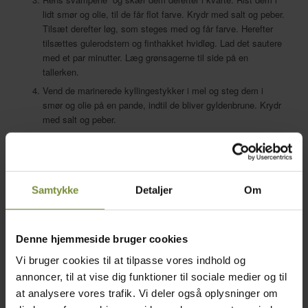
lidt smør og olie, til de får flot farve. Krydr med salt og peber.
Tilsæt derefter løg, som steges med og får farve. Herefter
tilsættes gulerodstern og finthakket hvidløg. Lad det sautere
med et par minutter. Læg grønsagerne til side på en
tallerken.
Vend de marinerede kyllingestykker i mel og steg dem i
smør og olie på en pande, indtil de bliver gyldenbrune. Krydr
med salt og peber.
Kom kyllingestykkerne tilbage i gryden sammen med bacon,
grøntsager og rødvin. Tilsæt hønsebouillonen på panden,
hvor kyllingestykkerne har stegt. Lad det koge op og hæld
derefter hønsebouillonen over i gryden. Dette gør man for at
Samtykke
Detaljer
Om
få alt smagen med fra panden.
Tilsæt timian, laurbærblade og rosmarin i gryden. Lad det
hele simre ved lavt blus i ca. 50 minutter.
Denne hjemmeside bruger cookies
Mens retten simrer laves det sprøde skind. Tænd ovnen på
Vi bruger cookies til at tilpasse vores indhold og
220° varmluft. Fordel kyllingeskindet fladt på en bageplade
med bagepapir. Krydr med salt og dæk kyllingeskindet med
annoncer, til at vise dig funktioner til sociale medier og til
bagepapir igen. Sæt en bageplade ovenpå kyllingeskindet.
at analysere vores trafik. Vi deler også oplysninger om
Det sørger for at skindet ikke puffer op under stegningen.