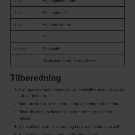
1 tsk.
Hele spidskommen
1 tsk.
Hele koriander
1 tsk.
Hele fennikelfrø
Salt
3 spsk.
Olivenolie
½
Økologisk citron, skallen heraf
Tilberedning
Rist spidskommen, koriander og fennikelfrø på en tør pande
i et par minutter.
Mort fennikelfrø, spidskommen og korianderefrø i en morter.
Tilsæt hvidløg og olivenolie og mort det til en ensartet
masse.
Riv skallen fra en halv citron og krydr marinaden med salt.
Bland marinaden sammen med kyllingelårene.