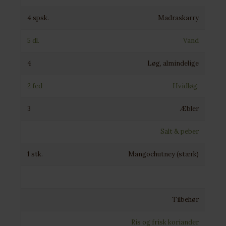
4 spsk.
Madraskarry
5 dl.
Vand
4
Løg, almindelige
2 fed
Hvidløg.
3
Æbler
Salt & peber
1 stk.
Mangochutney (stærk)
Tilbehør
Ris og frisk koriander