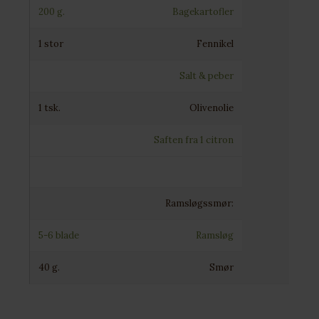
200 g.
Bagekartofler
1 stor
Fennikel
Salt & peber
1 tsk.
Olivenolie
Saften fra 1 citron
Ramsløgssmør:
5-6 blade
Ramsløg
40 g.
Smør