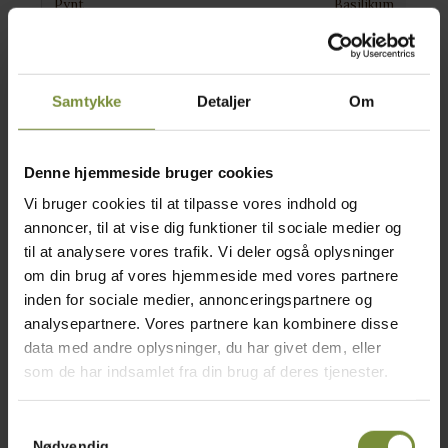
Pynt
Basilikum
Pynt
Sprødt kyllingeskind
Samtykke
Detaljer
Om
Fremgangsmåde:
Denne hjemmeside bruger cookies
Fjern skindet fra kyllingebrystet og kog det
Vi bruger cookies til at tilpasse vores indhold og
under låg i ca. 20 minutter i saltet vand.
annoncer, til at vise dig funktioner til sociale medier og
Pak kyllingebrystet ind i film og afkøl det i
til at analysere vores trafik. Vi deler også oplysninger
køleskabet i 1 time eller to derefter.
om din brug af vores hjemmeside med vores partnere
inden for sociale medier, annonceringspartnere og
Skær kyllingen ud i tynde skiver med en
analysepartnere. Vores partnere kan kombinere disse
skarp kniv og anret skiverne på et fad
data med andre oplysninger, du har givet dem, eller
Krydr kyllingen med salt og peber.
som de har indsamlet fra din brug af deres tjenester.
. Skær appelsinen ud i fileter med en skarp
kniv og fordel den udover kyllingen.
Samtykkevalg
Nødvendig