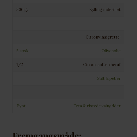
500 g.
Kylling inderfilet
Citronvinaigrette:
5 spsk.
Olivenolie
1/2
Citron, saften heraf
Salt & peber
Pynt:
Feta & ristede valnødder
Fremgangsmåde: