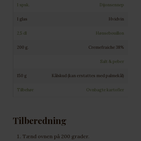
1 spsk.
Dijonsennep
1 glas
Hvidvin
2,5 dl
Hønsebouillon
200 g.
Cremefraiche 38%
Salt & peber
150 g
Kålskud (kan erstattes med palmekål)
Tilbehør
Ovnbagte kartofler
Tilberedning
Tænd ovnen på 200 grader.