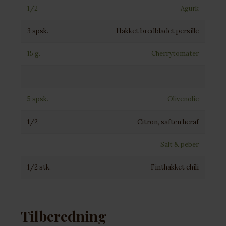
1/2
Agurk
3 spsk.
Hakket bredbladet persille
15 g.
Cherrytomater
5 spsk.
Olivenolie
1/2
Citron, saften heraf
Salt & peber
1/2 stk.
Finthakket chili
Tilberedning