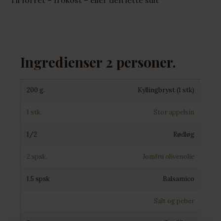
Ingredienser 2 personer.
200 g.
Kyllingbryst (1 stk)
1 stk.
Stor appelsin
1/2
Rødløg
2 spsk.
Jomfru olivenolie
1,5 spsk
Balsamico
Salt og peber