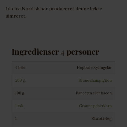
Ida fra Nordish har produceret denne lækre
simreret.
Ingredienser 4 personer
4 hele
Hopballe Kyllingelår
200 g.
Brune champignon
100 g.
Pancetta eller bacon
1 tsk.
Grønne peberkorn
1
Skalotteløg