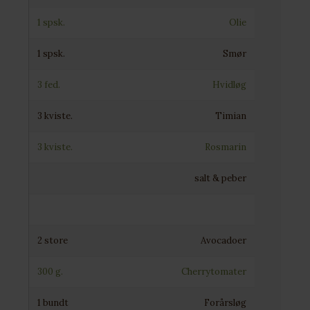
1 spsk.
Olie
1 spsk.
Smør
3 fed.
Hvidløg
3 kviste.
Timian
3 kviste.
Rosmarin
salt & peber
2 store
Avocadoer
300 g.
Cherrytomater
1 bundt
Forårsløg