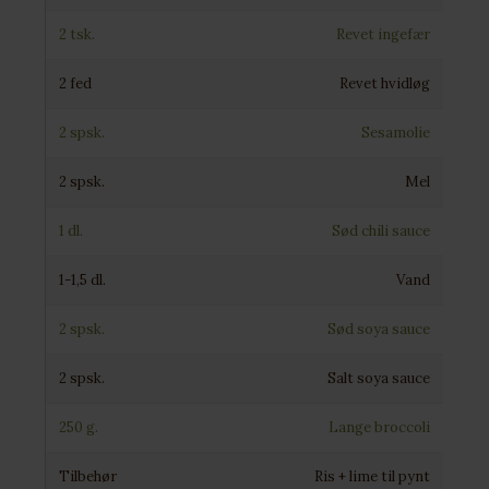
2 tsk.
Revet ingefær
2 fed
Revet hvidløg
2 spsk.
Sesamolie
2 spsk.
Mel
1 dl.
Sød chili sauce
1-1,5 dl.
Vand
2 spsk.
Sød soya sauce
2 spsk.
Salt soya sauce
250 g.
Lange broccoli
Tilbehør
Ris + lime til pynt