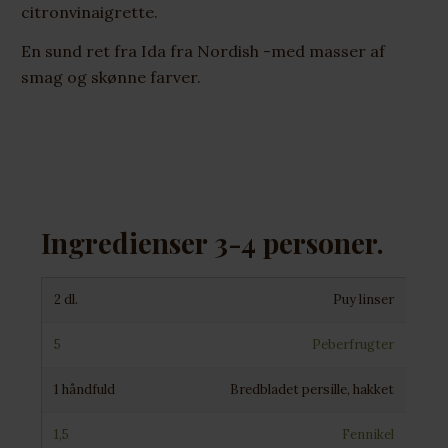
citronvinaigrette.
En sund ret fra Ida fra Nordish -med masser af
smag og skønne farver.
Ingredienser 3-4 personer.
2 dl.
Puy linser
5
Peberfrugter
1 håndfuld
Bredbladet persille, hakket
1,5
Fennikel