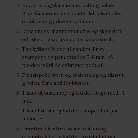
Krydr kyllingelårene med salt og peber.
Brun lårene i en dyb pande i lidt olivenolie,
indtil de er gyldne – i ca 10 min
Rens imens champignonerne og skær dem
ud i skiver. Skær pancetta i små strimler
Tag kyllingelårene af panden. Brun
svampene og pancetta i ca 5-8 min, på
panden indtil de er brunet godt af.
Finhak peberkorn og skalotteløg og tilsæt i
gryden. Skru ned for blusset.
Tilsæt dijonsennep og lad det stege med i 1
min.
Tilsæt hvidvin og lad det dampe af et par
minutter.
Derefter tilsættes hønsebouillon og
cremefraiche og lad det koge ind et par