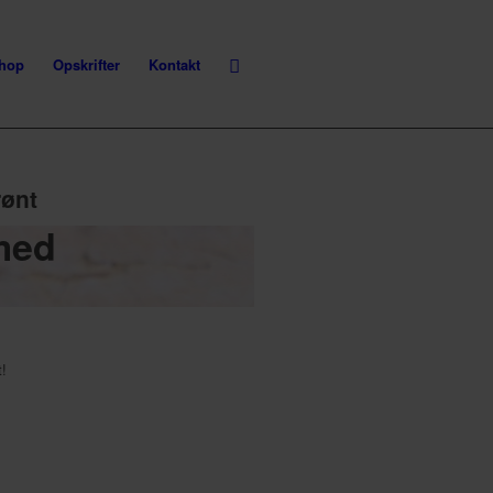
hop
Opskrifter
Kontakt
rønt
 med
!