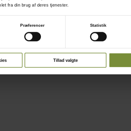
asparges og kylling
et fra din brug af deres tjenester.
Print
Lækre fine påsketærter. Udviklet af Ida fra Nordish.
Præferencer
Statistik
De smager skønt, og ser flot ud på et påskebord- Velbekomme !
ies
Tillad valgte