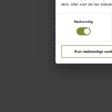
februar 2017
dem, eller som de har indsaml
december 2016
november 2016
Samtykkevalg
oktober 2016
Nødvendig
september 2016
august 2016
juli 2016
juni 2016
april 2016
marts 2016
Kun nødvendige cook
januar 2016
december 2015