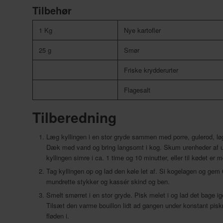
Tilbehør
1 Kg
Nye kartofler
25 g
Smør
Friske krydderurter
Flagesalt
Tilberedning
Læg kyllingen i en stor gryde sammen med porre, gulerod, løg,
Dæk med vand og bring langsomt i kog. Skum urenheder af und
kyllingen simre i ca. 1 time og 10 minutter, eller til kødet er 
Tag kyllingen op og lad den køle let af. Si kogelagen og gem 6 
mundrette stykker og kassér skind og ben.
Smelt smørret i en stor gryde. Pisk melet i og lad det bage i
Tilsæt den varme bouillon lidt ad gangen under konstant piskn
fløden i.