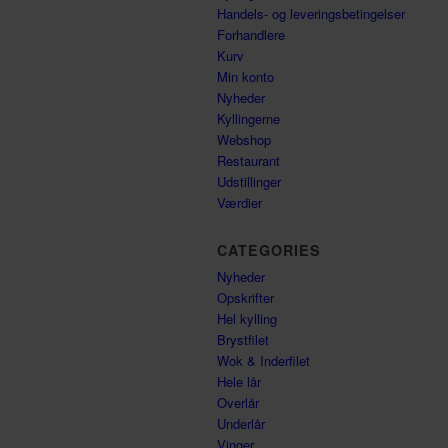
Handels- og leveringsbetingelser
Forhandlere
Kurv
Min konto
Nyheder
Kyllingerne
Webshop
Restaurant
Udstillinger
Værdier
CATEGORIES
Nyheder
Opskrifter
Hel kylling
Brystfilet
Wok & Inderfilet
Hele lår
Overlår
Underlår
Vinger