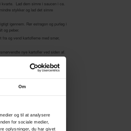
 i kvarte. Lad dem simre i saucen i ca.
 mindre stykker og lad det simre
igtigt igennem. Rør estragon og purløg i
lt og peber.
t fra og vend kartoflerne med smør,
smørvendte nye kartofler ved siden af.
ervering.
Om
 og kylling
 medier og til at analysere
orre,
nden for sociale medier,
e oplysninger, du har givet