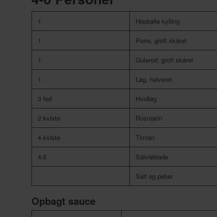
1
Hopballe kylling
1
Porre, groft skåret
1
Gulerod, groft skåret
1
Løg, halveret
3 fed
Hvidløg
2 kviste
Rosmarin
4 kviste
Timian
4-5
Salvieblade
Salt og peber
Opbagt sauce