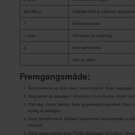
200-250 g.
Hopballe kylling (tilberedt og plukket
1
Butterdejsplade
1 spsk.
Olivenolie (til stegning)
4
Små tærteforme
Salt og peber
Fremgangsmåde:
Rens porrerne og skær dem i store stykker. Skær asparges i
Steg porrer og asparges i olivenolie i 2–3 minutter. Krydr med
Pisk æg, creme fraiche, fløde og parmesan sammen. Krydr me
purløg og estragon.
Smør tærteformene. Beklæd tærteforme med butterdej og bli
minutter.
Hæld æggemassen over. Fordel grøntsager og kylling i tærte