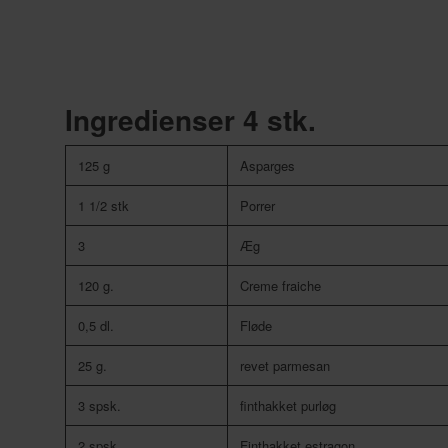
Ingredienser 4 stk.
125 g
Asparges
1 1/2 stk
Porrer
3
Æg
120 g.
Creme fraiche
0,5 dl.
Fløde
25 g.
revet parmesan
3 spsk.
finthakket purløg
2 spsk.
Finthakket estragon