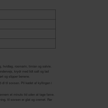
 hvidløg, rosmarin, timian og salvie.
ervejs, krydr med lidt salt og lad
mørt og slipper benene.
dl til sovsen. Pil kødet af kyllingen i
gennem et minuts tid uden at tage farve.
ing, til sovsen er glat og cremet. Rør