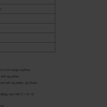
)
 3–4 cm lange stykker.
 salt og peber.
d salt og peber, og tilsæt
ndbag ved 180°C i 10–12
rne.