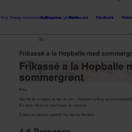
Kyllingerne
Restaurant
Gårdbutik
Webs
0
Frikassé a la Hopballe med sommerg
Frikassé a la Hopballe
sommergrønt
Print
Her får du smagen af det du ser – Hopbale kylling og sommergrønt
En skøn frikassé med touch af sommer.
Endnu en lækker opskrift fra Ida fra Nordish.
4-6 Personer