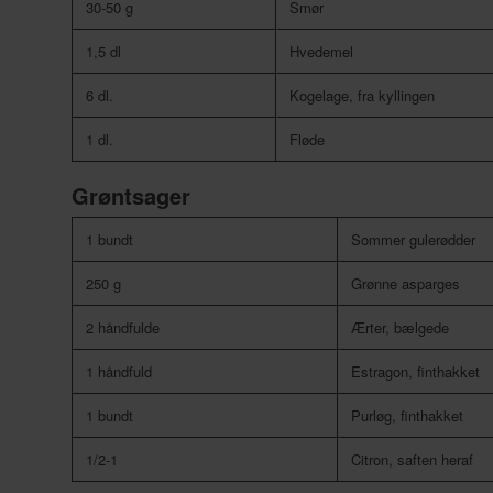
30-50 g
Smør
1,5 dl
Hvedemel
6 dl.
Kogelage, fra kyllingen
1 dl.
Fløde
Grøntsager
1 bundt
Sommer gulerødder
250 g
Grønne asparges
2 håndfulde
Ærter, bælgede
1 håndfuld
Estragon, finthakket
1 bundt
Purløg, finthakket
1/2-1
Citron, saften heraf