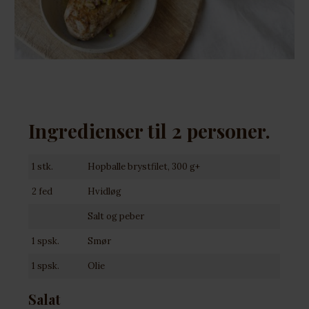
Ingredienser til 2 personer.
1 stk.
Hopballe brystfilet, 300 g+
2 fed
Hvidløg
Salt og peber
1 spsk.
Smør
1 spsk.
Olie
Salat