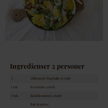
Ingredienser 2 personer
2
Udbenede Hopballe overlår
1 tsk.
Koriander, stødt
1 tsk.
Spidskommen, stødt
Salt & peber