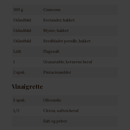
300 g
Couscous
1 håndfuld
Koriander, hakket
1 håndfuld
Mynte, hakket
1 håndfuld
Bredbladet persille, hakket
Lidt
Flagesalt
1
Granatæble, kernerne heraf
2 spsk.
Pistacienødder
Vinaigrette
5 spsk.
Olivenolie
1/2
Citron, saften heraf
Salt og peber