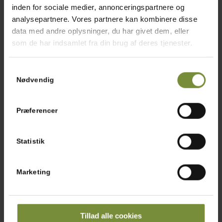
5 blade
Mynte, finthakket
inden for sociale medier, annonceringspartnere og
analysepartnere. Vores partnere kan kombinere disse
data med andre oplysninger, du har givet dem, eller
som de har indsamlet fra din brug af deres tjenester.
Tilberedning
Samtykkevalg
Fjern skindet på kyllingeoverlårene og
Nødvendig
skær det ud i mundrette stykker. Bland
kylling med koriander, spidskommen,
Præferencer
olivenolie, salt og peber.
Tilsæt lidt olie på panden og steg kyllingen
Statistik
på panden i ca. 12 minutter ved medium
varme, indtil det er gennemstegt.
Marketing
Tahin dressing: Pisk olivenolie, tahin,
citronsaft, salt og peber, persille og mynte
sammen.
Del hjertesalaten i blade og skyl den i rent
Tillad alle cookies