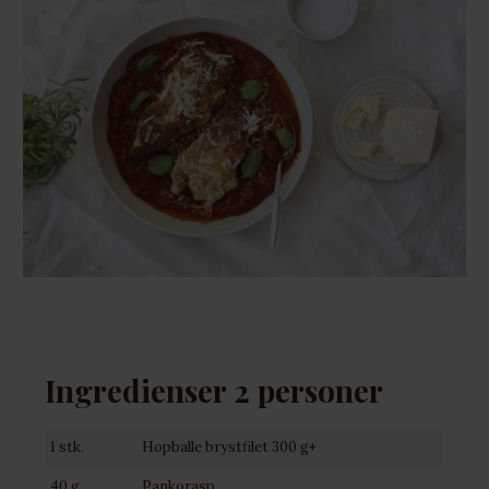
Ingredienser 2 personer
1 stk.
Hopballe brystfilet 300 g+
40 g
Pankorasp