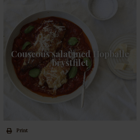
Couscous salat med Hopballe
brystfilet
Print