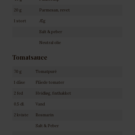
20 g
Parmesan, revet
1 stort
Æg
Salt & peber
Neutral olie
Tomatsauce
70 g
Tomatpuré
1 dåse
Flåede tomater
2 fed
Hvidløg, finthakket
0,5 dl.
Vand
2 kviste
Rosmarin
Salt & Peber