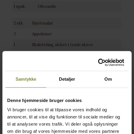
1 spsk.
Olivenolie
2 stk.
Hjertesalat
2
Appelsiner
1
Skalotteløg, skåret i tynde skiver
Pynt
Frisk mynte
Tahin dressing
Samtykke
Detaljer
Om
1 spsk.
Olivenolie
1 spsk.
Tahin
Denne hjemmeside bruger cookies
1/2
Citron, saften heraf
Vi bruger cookies til at tilpasse vores indhold og
Salt & peber
annoncer, til at vise dig funktioner til sociale medier og
til at analysere vores trafik. Vi deler også oplysninger
1 håndfuld
Bredbladet persille, finthakket
om din brug af vores hjemmeside med vores partnere