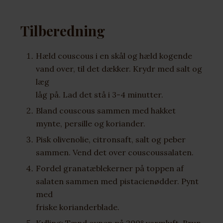
Tilberedning
Hæld couscous i en skål og hæld kogende
vand over, til det dækker. Krydr med salt og
læg
låg på. Lad det stå i 3-4 minutter.
Bland couscous sammen med hakket
mynte, persille og koriander.
Pisk olivenolie, citronsaft, salt og peber
sammen. Vend det over couscoussalaten.
Fordel granatæblekerner på toppen af
salaten sammen med pistacienødder. Pynt
med
friske korianderblade.
Kylling: Tænd ovnen på 200° varmluft. Brun