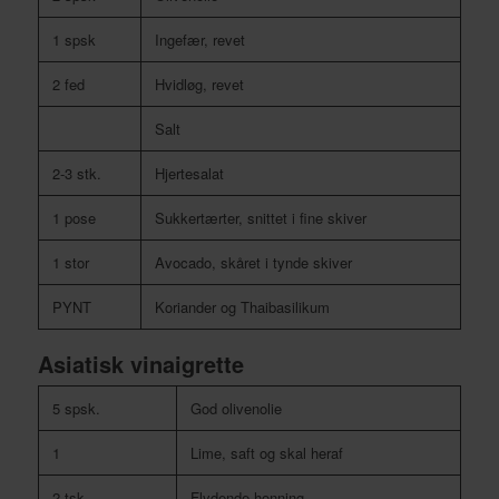
1 spsk
Ingefær, revet
2 fed
Hvidløg, revet
Salt
2-3 stk.
Hjertesalat
1 pose
Sukkertærter, snittet i fine skiver
1 stor
Avocado, skåret i tynde skiver
PYNT
Koriander og Thaibasilikum
Asiatisk vinaigrette
5 spsk.
God olivenolie
1
Lime, saft og skal heraf
2 tsk.
Flydende honning