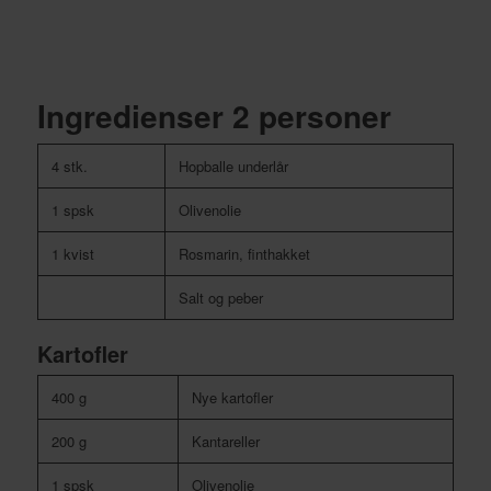
Ingredienser 2 personer
4 stk.
Hopballe underlår
1 spsk
Olivenolie
1 kvist
Rosmarin, finthakket
Salt og peber
Kartofler
400 g
Nye kartofler
200 g
Kantareller
1 spsk
Olivenolie