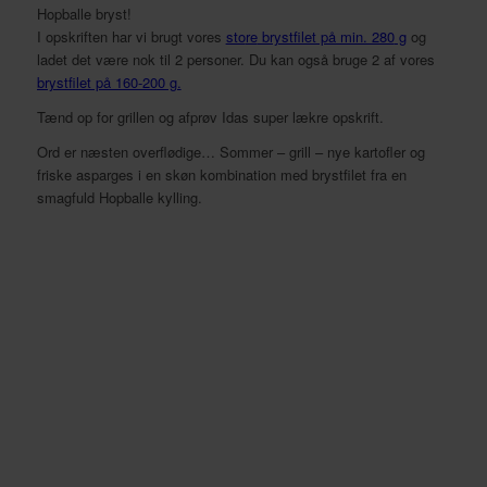
Hopballe bryst!
I opskriften har vi brugt vores
sto
re
brystfilet på min. 280
g
og
ladet det være nok til 2 personer. Du kan også bruge 2 af vores
brystfilet på 160-200 g.
Tænd op for grillen og afprøv Idas super lækre opskrift.
Ord er næsten overflødige… Sommer – grill – nye kartofler og
friske asparges i en skøn kombination med brystfilet fra en
smagfuld Hopballe kylling.