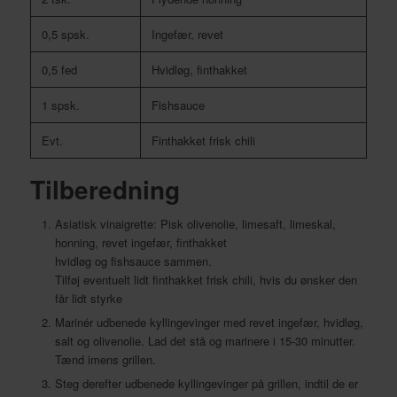
0,5 spsk.
Ingefær, revet
0,5 fed
Hvidløg, finthakket
1 spsk.
Fishsauce
Evt.
Finthakket frisk chili
Tilberedning
Asiatisk vinaigrette: Pisk olivenolie, limesaft, limeskal,
honning, revet ingefær, finthakket
hvidløg og fishsauce sammen.
Tilføj eventuelt lidt finthakket frisk chili, hvis du ønsker den
får lidt styrke
Marinér udbenede kyllingevinger med revet ingefær, hvidløg,
salt og olivenolie. Lad det stå og marinere i 15-30 minutter.
Tænd imens grillen.
Steg derefter udbenede kyllingevinger på grillen, indtil de er