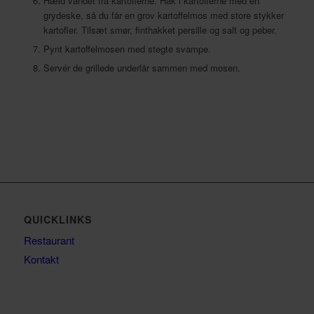
Hæld vandet fra kartoflerne. Hak i kartoflerne med en
grydeske, så du får en grov kartoffelmos med store stykker
kartofler. Tilsæt smør, finthakket persille og salt og peber.
Pynt kartoffelmosen med stegte svampe.
Servér de grillede underlår sammen med mosen.
QUICKLINKS
Restaurant
Kontakt