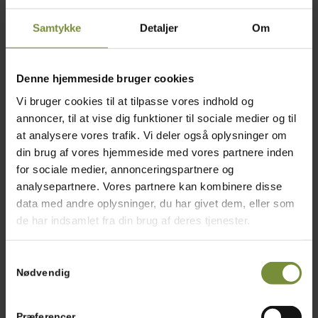
1 bdt.
Purløg, finthakket
Samtykke
Detaljer
Om
Salt og peber
Denne hjemmeside bruger cookies
PYNT
Evt. timianblomster eller andre urter
Vi bruger cookies til at tilpasse vores indhold og
Tilberedning
annoncer, til at vise dig funktioner til sociale medier og til
at analysere vores trafik. Vi deler også oplysninger om
Tænd grillen og lad den varme godt op.
din brug af vores hjemmeside med vores partnere inden
for sociale medier, annonceringspartnere og
Marinér kyllingebrystet i olivenolie, revet hvidløg, finthakket
timian og rosmarin. Krydr
analysepartnere. Vores partnere kan kombinere disse
med salt og peber.
data med andre oplysninger, du har givet dem, eller som
Steg kyllingebrystet på grillen med skindsiden nedad. Vend
de har indsamlet fra din brug af deres tjenester.
kyllingebrystet om, når
skindet er sprødt og gyldent. Det må gerne vendes et par
Samtykkevalg
gange undervejs, og skal stege
Nødvendig
ca. 15 min. i alt. Lad derefter kyllingebrystet hvile i 5
minutter.
Imens skrubbes og vaskes kartoflerne.
Præferencer