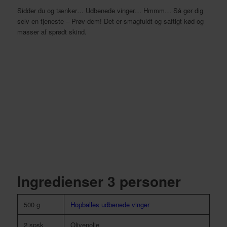
Sidder du og tænker… Udbenede vinger… Hmmm… Så gør dig
selv en tjeneste – Prøv dem! Det er smagfuldt og saftigt kød og
masser af sprødt skind.
Ingredienser 3 personer
500 g
Hopballes udbenede vinger
2 spsk
Olivenolie