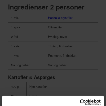
Ingredienser 2 personer
1 stk.
Hopballe brystfilet
1 spsk
Olivenolie
2 fed
Hvidløg, revet
1 kvist
Timian, finthakket
1 kvist
Rosmarin, finthakket
Salt og peber
Salt og peber
Kartofler & Asparges
400 g
Nye kartofler
35 g
Smør
250 g
Asparges